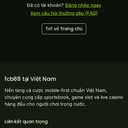
Đã có tài khoản?
Đăng nhập ngay
Xem câu hỏi thường gặp (FAQ)
Trở về Trang chủ
fcb88 tại Việt Nam
Nền tảng cá cược mobile-first chuẩn Việt Nam,
chuyên cung cấp sportsbook, game slot và live casino
hàng đầu cho người chơi trong nước.
Liên kết quan trọng