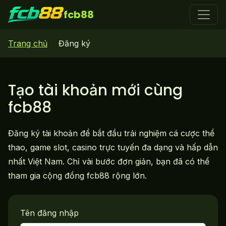
fcb88
Trang chủ
Đăng ký
Tạo tài khoản mới cùng
fcb88
Đăng ký tài khoản để bắt đầu trải nghiệm cá cược thể
thao, game slot, casino trực tuyến đa dạng và hấp dẫn
nhất Việt Nam. Chỉ vài bước đơn giản, bạn đã có thể
tham gia cộng đồng fcb88 rộng lớn.
Tên đăng nhập